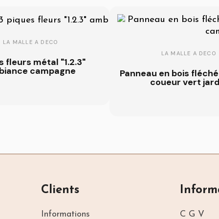
LA MALLE A DECO
LA MALLE A DECO
 fleurs métal "1.2.3"
biance campagne
Panneau en bois fléché
coueur vert jard
Clients
Inform
Informations
C G V