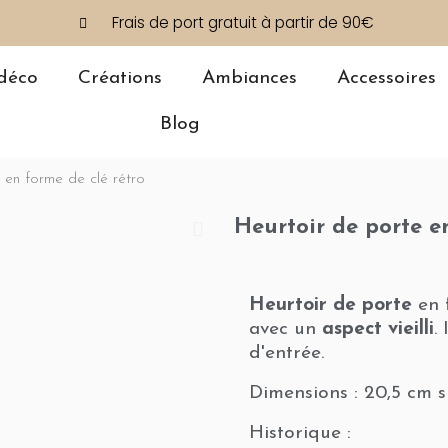
Frais de port gratuit à partir de 90€
déco
Créations
Ambiances
Accessoires
Blog
 en forme de clé rétro
Heurtoir de porte e
Heurtoir de porte
en 
avec un
aspect vieilli
.
d'entrée.
Dimensions : 20,5 cm s
Historique :