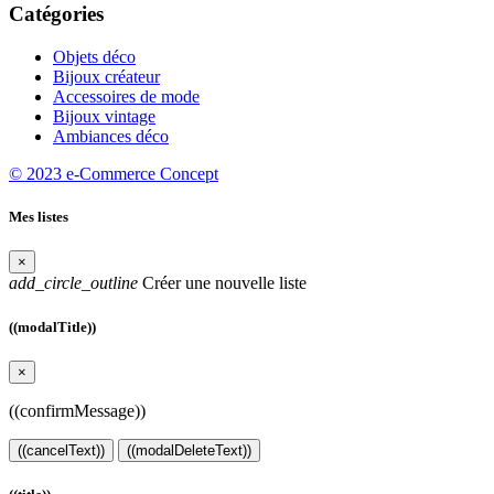
Catégories
Objets déco
Bijoux créateur
Accessoires de mode
Bijoux vintage
Ambiances déco
© 2023 e-Commerce Concept
Mes listes
×
add_circle_outline
Créer une nouvelle liste
((modalTitle))
×
((confirmMessage))
((cancelText))
((modalDeleteText))