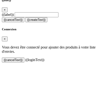
((title))
×
((label))
((cancelText))
((createText))
Connexion
×
Vous devez être connecté pour ajouter des produits à votre liste
d'envies.
((loginText))
((cancelText))