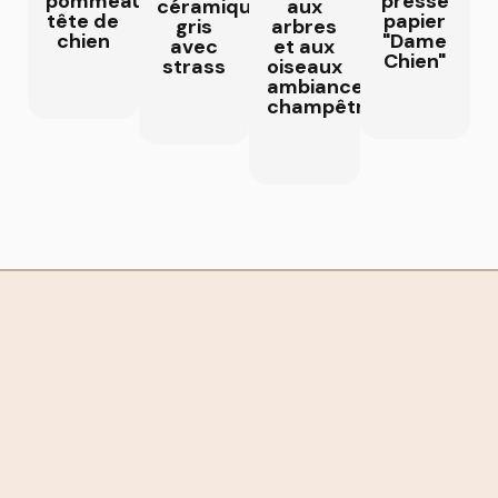
pommeau
presse
céramique
aux
tête de
papier
gris
arbres
chien
"Dame
avec
et aux
Chien"
strass
oiseaux
ambiance
champêtre
DECO
DECO
DECO
DECO
ANIMAUX
ANIMAUX
ANIMAUX
ANIMAUX
Tête de
Magnets
Figurines
Famille
chien
scarabées
de
d'ours
de
et
chiens
blanc
race
papillons
scottish
en
griffon
style
noirs
faïence
couleur
champêtre
en