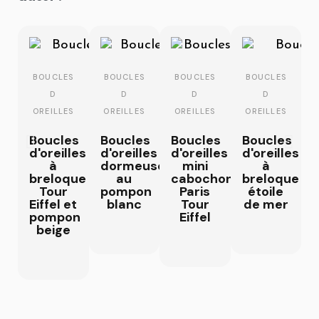
BOUCLES
BOUCLES
BOUCLES
BOUCLES
D
D
D
D
OREILLES
OREILLES
OREILLES
OREILLES
Boucles
Boucles
Boucles
Boucles
d'oreilles
d'oreilles
d'oreilles
d'oreilles
à
dormeuses
mini
à
breloque
au
cabochon
breloque
Tour
pompon
Paris
étoile
Eiffel et
blanc
Tour
de mer
pompon
Eiffel
beige