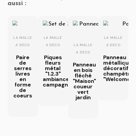
aussi :
LA MALLE
LA MALLE
LA MALLE
LA MALLE
A DECO
A DECO
A DECO
A DECO
Paire
Piques
Panneau
de
fleurs
métallique
Panneau
serres
métal
décoratif
en bois
livres
"1.2.3"
champêtre
fléché
en
ambiance
"Welcome"
"Maison"
forme
campagne
coueur
de
vert
coeurs
jardin