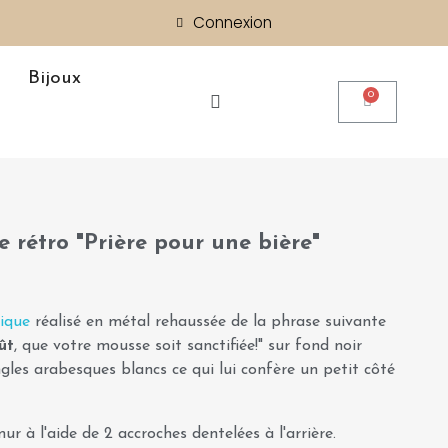
Connexion
Bijoux
 rétro "Prière pour une bière"
ique
réalisé en métal rehaussée de la phrase suivante
ût
, que votre mousse soit sanctifiée!" sur fond noir
ngles arabesques blancs ce qui lui confère un petit côté
r à l'aide de 2 accroches dentelées à l'arrière.