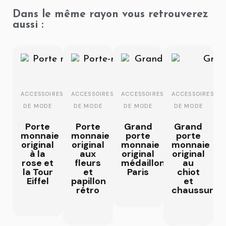
Dans le même rayon vous retrouverez
aussi :
ACCESSOIRES
ACCESSOIRES
ACCESSOIRES
ACCESSOIRES
DE MODE
DE MODE
DE MODE
DE MODE
Porte
Porte
Grand
Grand
monnaie
monnaie
porte
porte
original
original
monnaie
monnaie
à la
aux
original
original
rose et
fleurs
médaillon
au
la Tour
et
Paris
chiot
Eiffel
papillon
et
rétro
chaussures