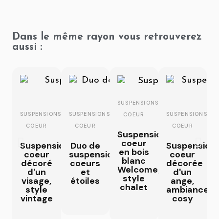
Dans le même rayon vous retrouverez
aussi :
SUSPENSIONS
SUSPENSIONS
SUSPENSIONS
SUSPENSIONS
COEUR
COEUR
COEUR
COEUR
Suspension
coeur
Suspension
Duo de
Suspension
en bois
coeur
suspensions
coeur
blanc
décoré
coeurs
décorée
Welcome,
d'un
et
d'un
style
visage,
étoiles
ange,
chalet
style
ambiance
vintage
cosy