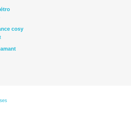
étro
ance cosy
diamant