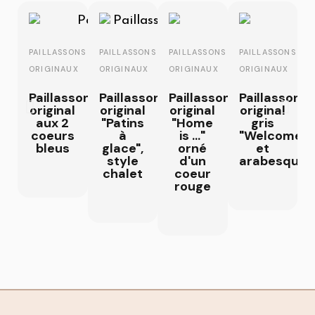
PAILLASSONS
PAILLASSONS
PAILLASSONS
PAILLASSONS
ORIGINAUX
ORIGINAUX
ORIGINAUX
ORIGINAUX
Paillasson
Paillasson
Paillasson
Paillasson
original
original
original
original
aux 2
"Patins
"Home
gris
coeurs
à
is ..."
"Welcome"
bleus
glace",
orné
et
style
d'un
arabesques
chalet
coeur
rouge