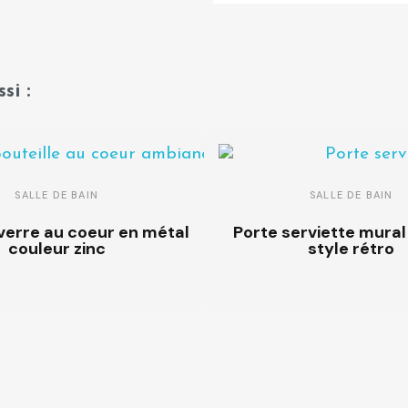
si :
SALLE DE BAIN
SALLE DE BAIN
verre au coeur en métal
Porte serviette mural 
couleur zinc
style rétro