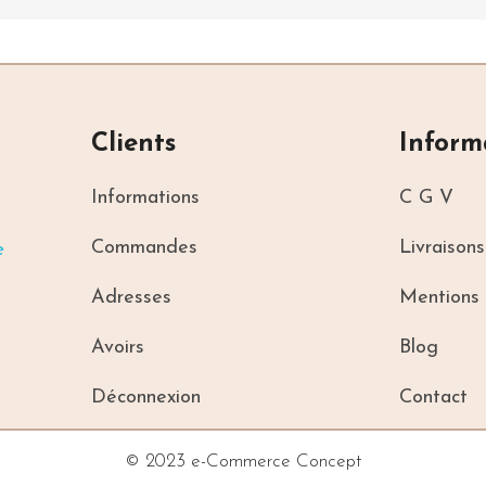
Clients
Inform
Informations
C G V
PLAQUES MÉTAL DÉCO
SENTEURS ET SAVON
Commandes
Livraisons
écorative métal "Pears
Sachet de 3 savons en
oap", déco rétro
galets
Adresses
Mentions 
Avoirs
Blog
Déconnexion
Contact
© 2023 e-Commerce Concept