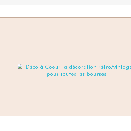
SALLE DE BAIN
Sac à linge couleur taupe au
Plaque d
décor coeur perlé
S