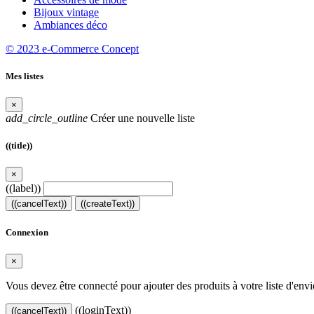
Bijoux vintage
Ambiances déco
© 2023 e-Commerce Concept
Mes listes
×
add_circle_outline
Créer une nouvelle liste
((title))
×
((label))
((cancelText))
((createText))
Connexion
×
Vous devez être connecté pour ajouter des produits à votre liste d'envi
((loginText))
((cancelText))