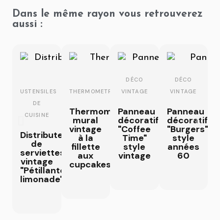
Dans le même rayon vous retrouverez
aussi :
DÉCO
DÉCO
USTENSILES
THERMOMETRES
VINTAGE
VINTAGE
DE
Thermomètre
Panneau
Panneau
CUISINE
mural
décoratif
décoratif
vintage
"Coffee
"Burgers"
Distributeur
à la
Time"
style
de
fillette
style
années
serviettes
aux
vintage
60
vintage
cupcakes
"Pétillante
limonade"